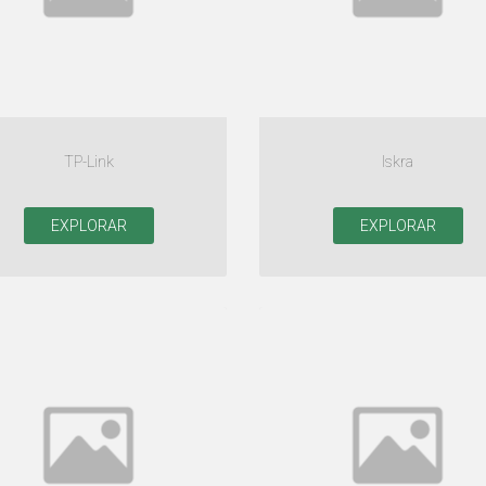
TP-Link
Iskra
EXPLORAR
EXPLORAR