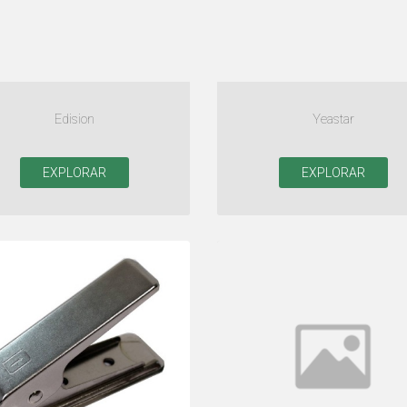
Edision
Yeastar
EXPLORAR
EXPLORAR