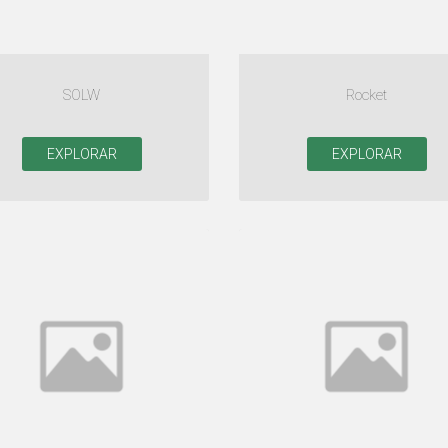
SOLW
Rocket
EXPLORAR
EXPLORAR