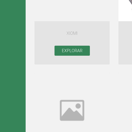
XIOMI
EXPLORAR