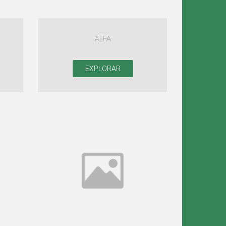
ALFA
EXPLORAR