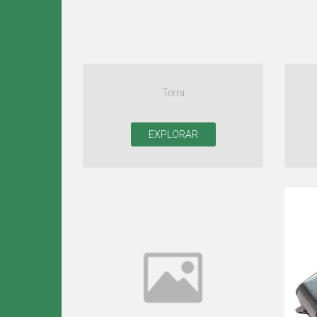
Terra
EXPLORAR