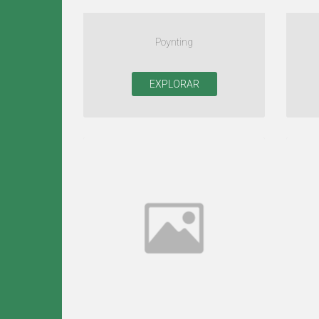
Poynting
EXPLORAR