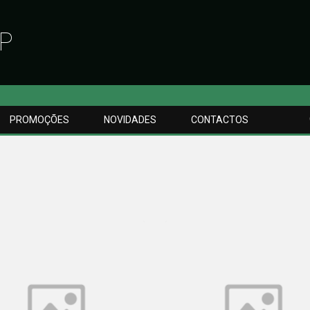
P
PROMOÇÕES
NOVIDADES
CONTACTOS