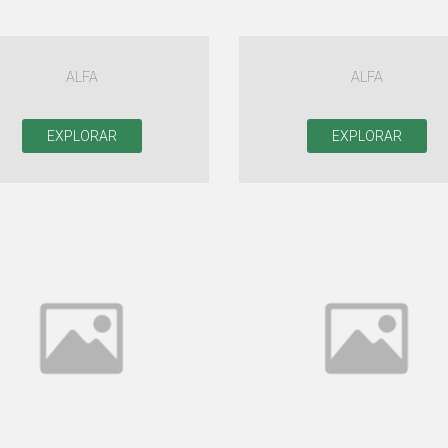
ALFA
ALFA
EXPLORAR
EXPLORAR