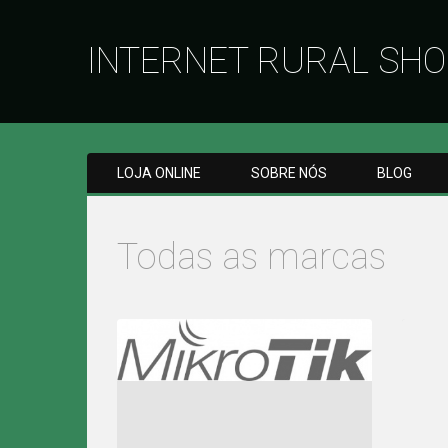
INTERNET RURAL SHO
LOJA ONLINE
SOBRE NÓS
BLOG
Todas as marcas
Todas
as
marcas