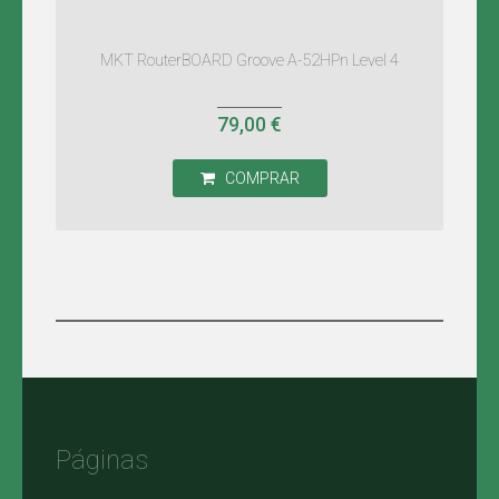
PRIVADA
BATERIA
PROFISSIONAIS
POWER-
INTERNET
4G/LTE
DOMÉSTICOS
LINE
POR
MKT RouterBOARD Groove A-52HPn Level 4
FIBRA
INSTALAÇÃO
ÓPTICA
MIKROTIK
-
5G/4G
REDE
MARITIMO
TP-
79,00 €
PRIVADA
LINK
ORÇAMENTO
PARA
COMPRAR
INSTALAÇÃO
DE
SERVIÇO
DE
FIBRA
ÓPTICA
-
REDE
PRIVADA
Páginas