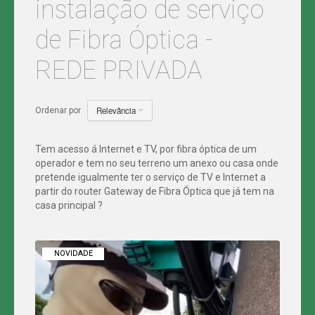
instalação de serviço
MIKROTIK
FIBRA
de Fibra Óptica -
ÓPTICA
INTERNET
2.4
EM
GHZ
REDE PRIVADA
AUTOCARAVANAS
TRANSMISSÃO
5
DE
GHZ
TV
WIFI
POR
Orçamento
EM
FIBRA
60
Relevância
Ordenar por
AUTOCARAVANAS
ÓPTICA
GHZ
para
-
REDE
4G
instalação
PRIVADA
+
Tem acesso á Internet e TV, por fibra óptica de um
WIFI
de
operador e tem no seu terreno um anexo ou casa onde
EM
INTERNET
AUTOCARAVANAS
POR
serviço
pretende igualmente ter o serviço de TV e Internet a
FIBRA
partir do router Gateway de Fibra Óptica que já tem na
ÓPTICA
4G/LTE
de
-
EM
casa principal ?
REDE
AUTOCARAVANAS
Fibra
PRIVADA
Óptica
ORÇAMENTO
PARA
NOVIDADE
-
INSTALAÇÃO
DE
REDE
SERVIÇO
DE
PRIVADA
FIBRA
ÓPTICA