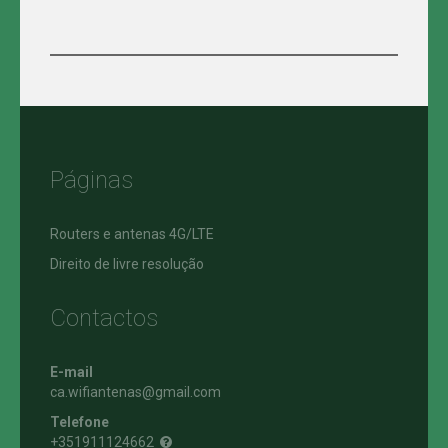
Páginas
Routers e antenas 4G/LTE
Direito de livre resolução
Contactos
E-mail
ca.wifiantenas@gmail.com
Telefone
+351911124662