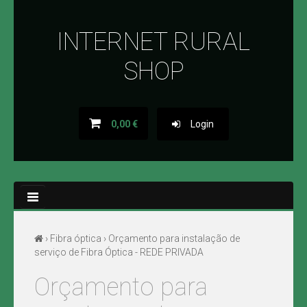
INTERNET RURAL
LOJA ONLINE
SHOP
SOBRE NÓS
BLOG
0,00 €
Login
PROMOÇÕES
NOVIDADES
CONTACTOS
›
Fibra óptica
› Orçamento para instalação de
serviço de Fibra Óptica - REDE PRIVADA
Orçamento para
WIFI