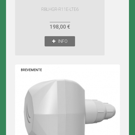
LINK
-
REDE
RBLHGR-R11E-LTE6
PRIVADA
198,00 €
INFO
BREVEMENTE