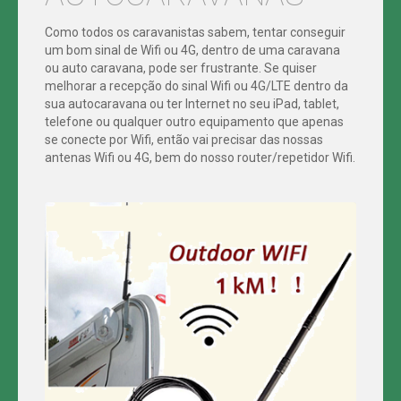
MIKROTIK
INTERNET
Como todos os caravanistas sabem, tentar conseguir
um bom sinal de Wifi ou 4G, dentro de uma caravana
EM
INTERNET
2.4
ou auto caravana, pode ser frustrante. Se quiser
EM
GHZ
AUTOCARAVANAS
AUTOCARAVANAS
melhorar a recepção do sinal Wifi ou 4G/LTE dentro da
5
sua autocaravana ou ter Internet no seu iPad, tablet,
GHZ
WIFI
telefone ou qualquer outro equipamento que apenas
EM
60
se conecte por Wifi, então vai precisar das nossas
AUTOCARAVANAS
GHZ
antenas Wifi ou 4G, bem do nosso router/repetidor Wifi.
4G
+
WIFI
EM
AUTOCARAVANAS
4G/LTE
EM
AUTOCARAVANAS
FIBRA
ÓPTICA
TRANSMISSÃO
DE
CÂMERAS
TV