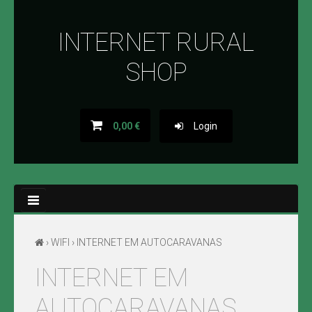
INTERNET RURAL
LOJA ONLINE
SHOP
SOBRE NÓS
BLOG
0,00 €
Login
PROMOÇÕES
NOVIDADES
CONTACTOS
›
WIFI
› INTERNET EM AUTOCARAVANAS
INTERNET EM
WIFI
AUTOCARAVANAS