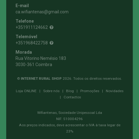
E-mail
ca.wifiantenas@gmail.com
Telefone
+351911124662
Telemóvel
+351968422758
Morada
Rua Vitorino Nemésio 183
3030-361 Coimbra
©
INTERNET RURAL SHOP
2026. Todos os direitos reservados.
Loja ONLINE
|
Sobre nós
|
Blog
|
Promoções
|
Novidades
|
Contactos
Wifiantenas, Sociedade Unipessoal Lda
NIF: 510004296
Aos preços indicados, deve acrescentar o IVA à taxa legar de
23%