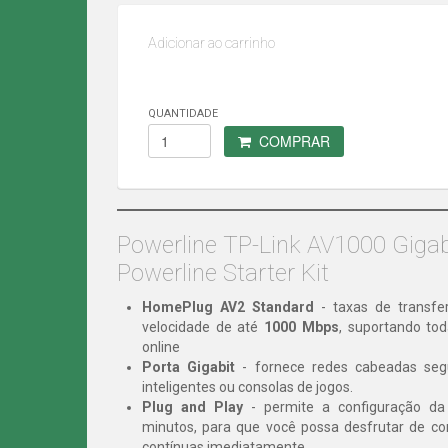
Adicionar ao carrinho
QUANTIDADE
COMPRAR
Powerline TP-Link AV1000 Giga
Powerline Starter Kit
HomePlug AV2 Standard
- taxas de transfe
velocidade de até
1000 Mbps
, suportando to
online
Porta Gigabit
- fornece redes cabeadas seg
inteligentes ou consolas de jogos.
Plug and Play
- permite a configuração da
minutos, para que você possa desfrutar de co
contínuas imediatamente.