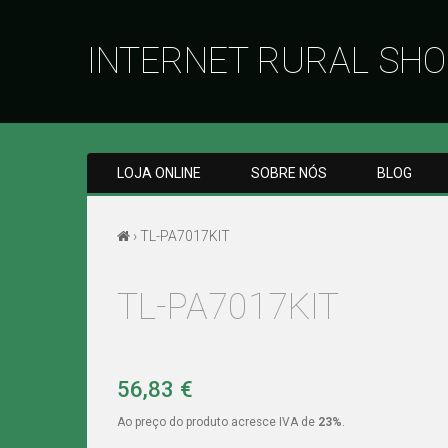
INTERNET RURAL SHO
LOJA ONLINE
SOBRE NÓS
BLOG
› TL-PA7017KIT
TL-PA7017KIT
56,83 €
Ao preço do produto acresce IVA de
23%
.