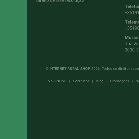
Direito de livre resolução
Telefo
+3519
Telem
+3519
Morad
Rua Vi
3030-3
©
INTERNET RURAL SHOP
2026. Todos os direitos rese
Loja ONLINE
|
Sobre nós
|
Blog
|
Promoções
|
N