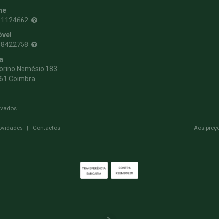
ne
11124662
óvel
68422758
a
torino Nemésio 183
61 Coimbra
rvados.
ovidades
|
Contactos
Aos preço