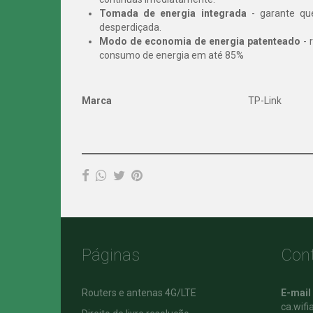
Tomada de energia integrada
- garante qu
desperdiçada.
Modo de economia de energia patenteado
- 
consumo de energia em até 85%
Marca
TP-Link
Características
Páginas
Con
Routers e antenas 4G/LTE
E-mail
ca.wif