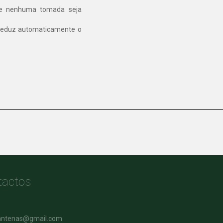
e nenhuma tomada seja
reduz automaticamente o
tactos
iantenas@gmail.com