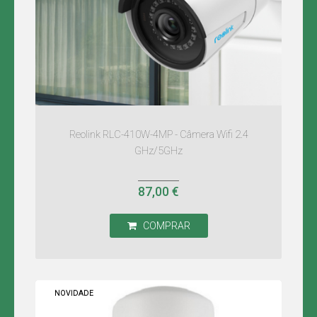
Reolink RLC-410W-4MP - Câmera Wifi 2.4
GHz/5GHz
87,00 €
COMPRAR
NOVIDADE