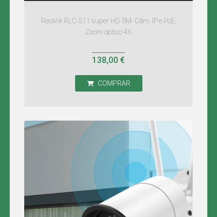
Reolink RLC-511 super HD 5M- Câm. IP e PoE.
Zoom óptico 4X
138,00 €
COMPRAR