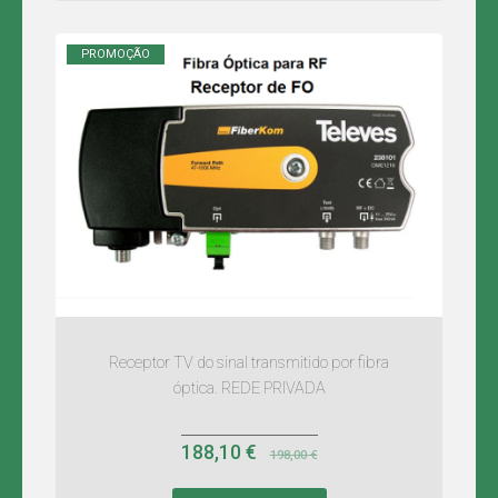
-
REDE
PRIVADA
PROMOÇÃO
Receptor TV do sinal transmitido por fibra
óptica. REDE PRIVADA
188,10 €
198,00 €