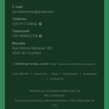
E-mail
ca.wifiantenas@gmail.com
Telefone
+351911124662
Telemóvel
+351968422758
Morada
Rua Vitorino Nemésio 183
3030-361 Coimbra
©
INTERNET RURAL SHOP
2026. Todos os direitos reservados.
Loja ONLINE
|
Sobre nós
|
Blog
|
Promoções
|
Novidades
|
Contactos
Wifiantenas, Sociedade Unipessoal Lda
NIF: 510004296
Aos preços indicados, deve acrescentar o IVA à taxa legar de
23%