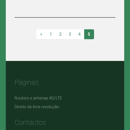
<
1
2
3
4
5
Páginas
Routers e antenas 4G/LTE
Direito de livre resolução
Contactos